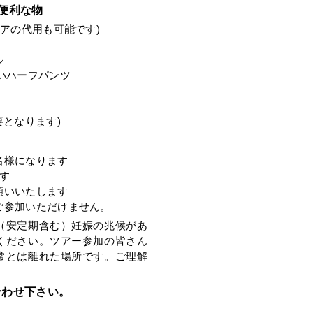
便利な物
エアの代用も可能です)
ル
いハーフパンツ
要となります)
名様になります
す
願いいたします
ご参加いただけません。
（安定期含む）妊娠の兆候があ
ください。ツアー参加の皆さん
常とは離れた場所です。ご理解
。
合わせ下さい。