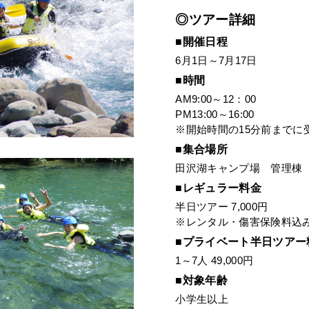
◎ツアー詳細
■開催日程
6月1日～7月17日
■時間
AM9:00～12：00
PM13:00～16:00
※開始時間の15分前までに
■集合場所
田沢湖キャンプ場 管理棟
■レギュラー料金
半日ツアー 7,000円
※レンタル・傷害保険料込
■プライベート半日ツアー
1～7人 49,000円
■対象年齢
小学生以上