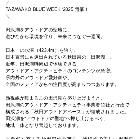
／
TAZAWAKO BLUE WEEK ‘2025 開催！
＼
田沢湖をアウトドアの聖地に。
遊びながら環境を守り、未来につなぐ一週間。
日本一の水深（423.4m）を誇り、
日本百景にも選出されている秋田県の「田沢湖」。
近年、田沢湖畔周辺で体験できる
アウトドア・アクティビティのコンテンツが急増。
県内外のアウトドア愛好家や、
全国のメディアからの注目度が高まりつつあります。
熱視線が集まるこの田沢湖を盛り上げようと、
田沢湖のアウトドア・アクティビティ事業者12社と行政で
構成される「秋田アウトドアベース」が結成されました。
田沢湖を“アウトドアの聖地”へ押し上げるべく、
地域一体となり奮起しております。
大自然を有する秋田県仙北市を、神秘的で美しい田沢湖