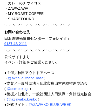
・カレーのチヴィコス
・ZAWAZAWA
・MY ROAST COFFEE
・SHAREFOUND
⋱⋰ ⋱⋰ ⋱⋰ ⋱⋰ ⋱⋰ ⋱⋰ ⋱⋰ ⋱⋰
お問い合わせ先
田沢湖観光情報センター「フォレイク」
0187-43-2111
⋱⋰ ⋱⋰ ⋱⋰ ⋱⋰ ⋱⋰ ⋱⋰ ⋱⋰ ⋱⋰
公式サイトより
イベント詳細をご確認ください。
●主催／秋田アウトドアベース
（
@akita_outdoor_base
）
●協賛／一般社団法人仙北市農山村体験推進協議会
(
@sembokugt
)
●後援／仙北市、一般社団法人田沢湖・角館観光協会
(
@tazawako.kanko
)
●公式サイト：
TAZAWAKO BLUE WEEK